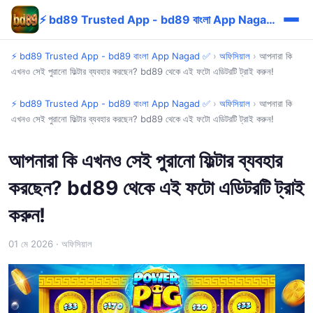
⚡ bd89 Trusted App - bd89 বাংলা App Nagad ✅
⚡ bd89 Trusted App - bd89 বাংলা App Nagad ✅
›
অফিসিয়াল
›
আপনারা কি
এখনও সেই পুরানো ফিল্টার ব্যবহার করছেন? bd89 থেকে এই ফটো এডিটরটি ট্রাই করুন!
⚡ bd89 Trusted App - bd89 বাংলা App Nagad ✅
›
অফিসিয়াল
›
আপনারা কি
এখনও সেই পুরানো ফিল্টার ব্যবহার করছেন? bd89 থেকে এই ফটো এডিটরটি ট্রাই করুন!
আপনারা কি এখনও সেই পুরানো ফিল্টার ব্যবহার
করছেন? bd89 থেকে এই ফটো এডিটরটি ট্রাই
করুন!
01 মে 2026
· অফিসিয়াল