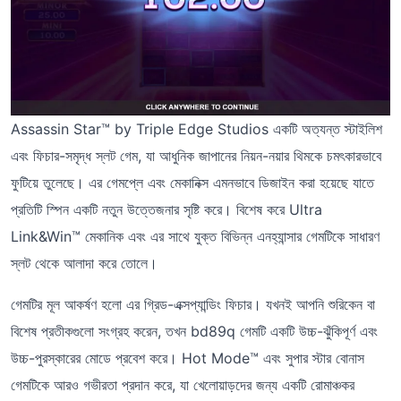
Assassin Star™ by Triple Edge Studios একটি অত্যন্ত স্টাইলিশ
এবং ফিচার-সমৃদ্ধ স্লট গেম, যা আধুনিক জাপানের নিয়ন-নয়ার থিমকে চমৎকারভাবে
ফুটিয়ে তুলেছে। এর গেমপ্লে এবং মেকানিক্স এমনভাবে ডিজাইন করা হয়েছে যাতে
প্রতিটি স্পিন একটি নতুন উত্তেজনার সৃষ্টি করে। বিশেষ করে Ultra
Link&Win™ মেকানিক এবং এর সাথে যুক্ত বিভিন্ন এনহ্যান্সার গেমটিকে সাধারণ
স্লট থেকে আলাদা করে তোলে।
গেমটির মূল আকর্ষণ হলো এর গ্রিড-এক্সপ্যান্ডিং ফিচার। যখনই আপনি শুরিকেন বা
বিশেষ প্রতীকগুলো সংগ্রহ করেন, তখন bd89q গেমটি একটি উচ্চ-ঝুঁকিপূর্ণ এবং
উচ্চ-পুরস্কারের মোডে প্রবেশ করে। Hot Mode™ এবং সুপার স্টার বোনাস
গেমটিকে আরও গভীরতা প্রদান করে, যা খেলোয়াড়দের জন্য একটি রোমাঞ্চকর