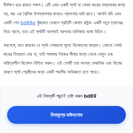
দীর্ঘক্ষণ ধরে রাখতে সক্ষম। এটি এমন একটি স্লট যা কেবল জয়ের সম্ভাবনার জন্য
নয়, বরং এর শৈল্পিক উপস্থাপনার জন্যও প্রশংসার দাবি রাখে। আপনি যদি এমন
একটি গেম
bd89q
খুঁজছেন যেখানে প্রতিটি বোনাস রাউন্ড একটি নতুন চ্যালেঞ্জ
নিয়ে আসে, তবে এই স্লটটি অবশ্যই আপনার তালিকায় থাকা উচিত।
সবশেষে, মনে রাখবেন যে স্লট গেমগুলো মূলত বিনোদনের মাধ্যম। কোনো গেমই
জয়ের নিশ্চয়তা দেয় না, তাই সবসময় নিজের সীমার মধ্যে থেকে খেলুন এবং
দায়িত্বশীল বিনোদন নিশ্চিত করুন। এই গেমটি তার অনন্য মেকানিক এবং থিমের
কারণে স্লট প্রেমীদের জন্য একটি স্মরণীয় অভিজ্ঞতা হতে পারে।
এই নিবন্ধটি পছন্দ? চেষ্টা করুন
bd89
বিনামূল্যে ডাউনলোড