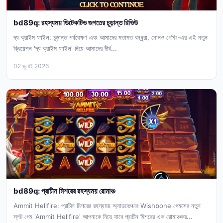
bd89q: রহস্যময় ডিটেকটিভ জগতের চূড়ান্ত রিভিউ
দ্য ক্রাইম ফাইল: চূড়ান্ত পর্যবেক্ষণ এবং আমাদের মতামত বন্ধুরা, নোনও গেমিং-এর এই নতুন
ক্রিয়েশন 'দ্য ক্রাইম ফাইল' নিয়ে আমাদের দীর্ঘ...
02 জুলাই 2026
bd89q: প্রাচীন মিশরের রহস্যময় রোমাঞ্চ
Ammit Hellfire: প্রাচীন মিশরের রহস্যময় অ্যাডভেঞ্চার Wishbone গেমসের নতুন
স্লট গেম 'Ammit Hellfire' আপনাকে নিয়ে যাবে প্রাচীন মিশরের এক রোমাঞ্চকর...