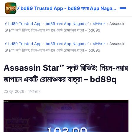
⚡ bd89 Trusted App - bd89 বাংলা App Nagad ✅
⚡ bd89 Trusted App - bd89 বাংলা App Nagad ✅
›
অফিসিয়াল
›
Assassin
Star™ স্লট রিভিউ: নিয়ন-নয়ার জাপানে একটি রোমাঞ্চকর যাত্রা – bd89q
⚡ bd89 Trusted App - bd89 বাংলা App Nagad ✅
›
অফিসিয়াল
›
Assassin
Star™ স্লট রিভিউ: নিয়ন-নয়ার জাপানে একটি রোমাঞ্চকর যাত্রা – bd89q
Assassin Star™ স্লট রিভিউ: নিয়ন-নয়ার
জাপানে একটি রোমাঞ্চকর যাত্রা – bd89q
23 জুন 2026
· অফিসিয়াল