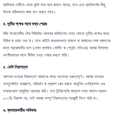
ব্রাউজার সেটিংস থেকে কুকি বন্ধ করে রাখতে পারেন, তবে এতে প্ল্যাটফর্মের কিছু
ফিচার সঠিকভাবে কাজ নাও করতে পারে।
৪. তৃতীয় পক্ষের সাথে তথ্য শেয়ার
বিডি ইনোভেটিভ টেক লিমিটেড আপনার ব্যক্তিগত তথ্য কোনো তৃতীয় পক্ষের কাছে
বিক্রি বা ভাড়া দেয় না। তবে আইনি বাধ্যবাধকতা থাকলে বা আমাদের সেবা প্রদানের
জন্য প্রয়োজনীয় হলে (যেমন ক্লাউড হোস্টিং বা পেমেন্ট গেটওয়ে) আমরা বিশ্বস্ত
অংশীদারদের সাথে সীমিত তথ্য শেয়ার করতে পারি।
৫. ডেটা নিরাপত্তা
আপনার তথ্যের নিরাপত্তা আমাদের কাছে অত্যন্ত গুরুত্বপূর্ণ। আমরা তথ্যের
অননুমোদিত অ্যাক্সেস, পরিবর্তন বা প্রকাশ রোধ করতে আধুনিক এনক্রিপশন এবং
ফায়ারওয়াল প্রযুক্তি ব্যবহার করি। তবে ইন্টারনেটের মাধ্যমে তথ্য আদান-প্রদান
১০০% নিরাপদ নয়, তাই আমরা সম্পূর্ণ নিরাপত্তার গ্যারান্টি দিতে পারি না।
৬. ব্যবহারকারীর অধিকার