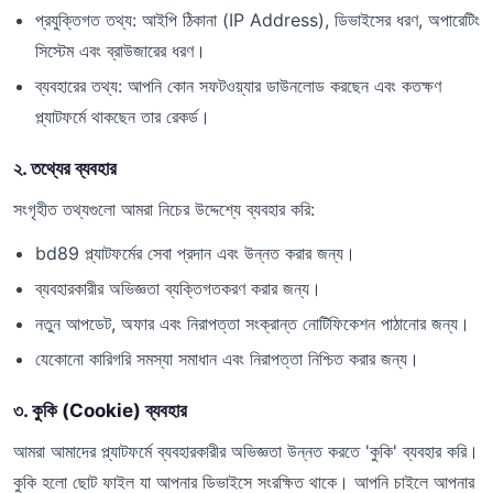
প্রযুক্তিগত তথ্য: আইপি ঠিকানা (IP Address), ডিভাইসের ধরণ, অপারেটিং
সিস্টেম এবং ব্রাউজারের ধরণ।
ব্যবহারের তথ্য: আপনি কোন সফটওয়্যার ডাউনলোড করছেন এবং কতক্ষণ
প্ল্যাটফর্মে থাকছেন তার রেকর্ড।
২. তথ্যের ব্যবহার
সংগৃহীত তথ্যগুলো আমরা নিচের উদ্দেশ্যে ব্যবহার করি:
bd89 প্ল্যাটফর্মের সেবা প্রদান এবং উন্নত করার জন্য।
ব্যবহারকারীর অভিজ্ঞতা ব্যক্তিগতকরণ করার জন্য।
নতুন আপডেট, অফার এবং নিরাপত্তা সংক্রান্ত নোটিফিকেশন পাঠানোর জন্য।
যেকোনো কারিগরি সমস্যা সমাধান এবং নিরাপত্তা নিশ্চিত করার জন্য।
৩. কুকি (Cookie) ব্যবহার
আমরা আমাদের প্ল্যাটফর্মে ব্যবহারকারীর অভিজ্ঞতা উন্নত করতে 'কুকি' ব্যবহার করি।
কুকি হলো ছোট ফাইল যা আপনার ডিভাইসে সংরক্ষিত থাকে। আপনি চাইলে আপনার