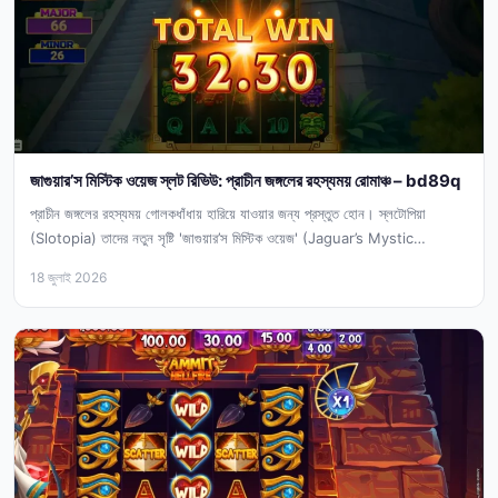
জাগুয়ার’স মিস্টিক ওয়েজ স্লট রিভিউ: প্রাচীন জঙ্গলের রহস্যময় রোমাঞ্চ – bd89q
প্রাচীন জঙ্গলের রহস্যময় গোলকধাঁধায় হারিয়ে যাওয়ার জন্য প্রস্তুত হোন। স্লটোপিয়া
(Slotopia) তাদের নতুন সৃষ্টি 'জাগুয়ার’স মিস্টিক ওয়েজ' (Jaguar’s Mystic
Ways)...
18 জুলাই 2026