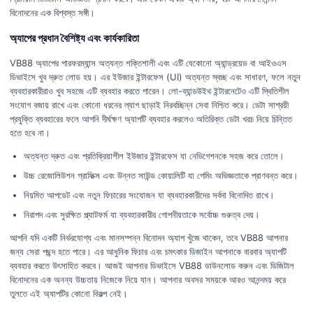
বিনোদনের এক বিশ্বস্ত সঙ্গী।
অ্যাপের প্রধান বৈশিষ্ট্য এবং কার্যকারিতা
VB88 অ্যাপের পারফরম্যান্স অত্যন্ত শক্তিশালী এবং এটি যেকোনো অ্যান্ড্রয়েড বা আইওএস
ডিভাইসে খুব দ্রুত লোড হয়। এর ইউজার ইন্টারফেস (UI) অত্যন্ত স্বচ্ছ এবং সাধারণ, ফলে নতুন
ব্যবহারকারীরাও খুব সহজে এটি ব্যবহার করতে পারেন। লো-ব্যান্ডউইথ ইন্টারনেটেও এটি স্থিতিশীল
সংযোগ বজায় রাখে এবং কোনো ধরনের ল্যাগ ছাড়াই নিরবচ্ছিন্ন সেবা নিশ্চিত করে। ডেটা সাশ্রয়ী
প্রযুক্তি ব্যবহারের ফলে আপনি দীর্ঘক্ষণ অ্যাপটি ব্যবহার করলেও অতিরিক্ত ডেটা খরচ নিয়ে চিন্তিত
হতে হবে না।
অত্যন্ত দ্রুত এবং প্রতিক্রিয়াশীল ইউজার ইন্টারফেস যা নেভিগেশনকে সহজ করে তোলে।
উচ্চ রেজোলিউশন গ্রাফিক্স এবং উন্নত সাউন্ড কোয়ালিটি যা গেমিং অভিজ্ঞতাকে প্রাণবন্ত করে।
নিয়মিত আপডেট এবং নতুন ফিচারের সংযোজন যা ব্যবহারকারীদের সর্বদা বিনোদিত রাখে।
নিরাপদ এবং সুরক্ষিত প্ল্যাটফর্ম যা ব্যবহারকারীর গোপনীয়তাকে সর্বোচ্চ গুরুত্ব দেয়।
আপনি যদি একটি নির্ভরযোগ্য এবং মানসম্পন্ন বিনোদন অ্যাপ খুঁজে থাকেন, তবে VB88 আপনার
জন্য সেরা পছন্দ হতে পারে। এর আধুনিক ফিচার এবং চমৎকার ডিজাইন আপনাকে বারবার অ্যাপটি
ব্যবহার করতে উৎসাহিত করবে। আজই আপনার ডিভাইসে VB88 ডাউনলোড করুন এবং ডিজিটাল
বিনোদনের এক অনন্য উচ্চতায় নিজেকে নিয়ে যান। আপনার অবসর সময়কে আরও আনন্দময় করে
তুলতে এই অ্যাপটির কোনো বিকল্প নেই।